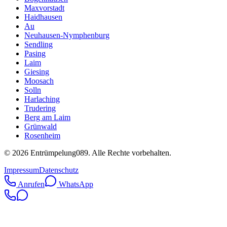
Maxvorstadt
Haidhausen
Au
Neuhausen-Nymphenburg
Sendling
Pasing
Laim
Giesing
Moosach
Solln
Harlaching
Trudering
Berg am Laim
Grünwald
Rosenheim
©
2026
Entrümpelung089
. Alle Rechte vorbehalten.
Impressum
Datenschutz
Anrufen
WhatsApp